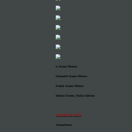
is Arama Motoru
Otomobil Arama Motoru
Emlak Arama Motoru
iletisim Formu_Online iletisim
.
ALFABETİK DİZİN
AramaSonuc