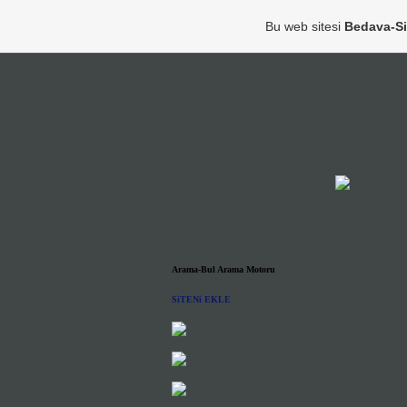
Bu web sitesi
Bedava-S
Arama-Bul Arama Motoru
SiTENi EKLE